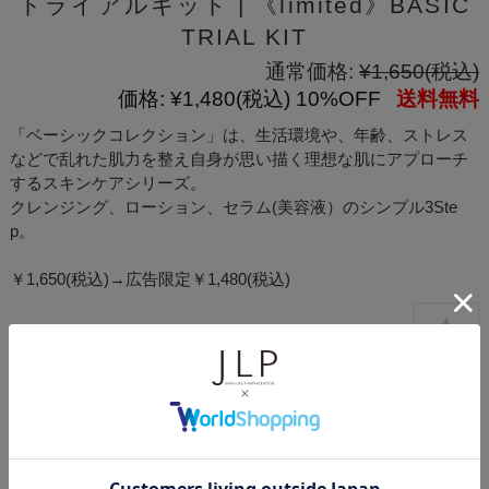
トライアルキット | 《limited》BASIC
TRIAL KIT
通常価格:
¥1,650
(税込)
価格:
¥1,480
(税込)
10%OFF
送料無料
「ベーシックコレクション」は、生活環境や、年齢、ストレス
などで乱れた肌力を整え自身が思い描く理想な肌にアプローチ
するスキンケアシリーズ。
クレンジング、ローション、セラム(美容液）のシンプル3Ste
p。
￥1,650(税込)→広告限定￥1,480(税込)
1件中1件～1件を表示