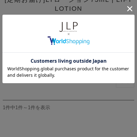
LOTION
通常価格:
¥3,960
(税込)
価格:
¥2,770
(税込)
30%OFF
送料無料
《定期便》
ピンッと上向きのハリ感に欠かせないDMAEをはじめ、
72時間うるおいが持続する6つの高保湿成分を配合。
とろりと肌になじみ、うるおいとピーンと弾むハリ肌へ
アプローチするローションです。
1件中1件～1件を表示