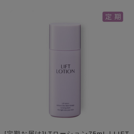
[定期お届け]LTローション75mL | LIFT