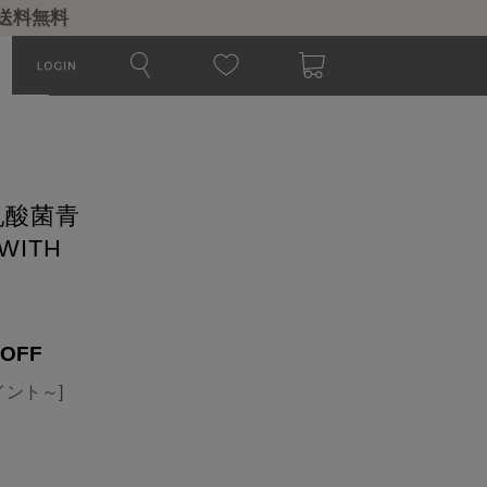
で送料無料
乳酸菌青
 WITH
OFF
イント～]