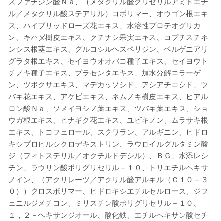
スファチジン酸Ｎａ、（メタクリル酸グリセリルアミドエチ
ル／メタクリル酸ステアリル）コポリマー、オウゴン根エキ
ス、ハイブリッドローズ花エキス、水溶性プロテオグリカ
ン、キハダ樹皮エキス、クチナシ果実エキス、コプチスチネ
ンシス根茎エキス、グルコシルヘスペリジン、ベルゲニアリ
グラタ根エキス、セイヨウオオバコ種子エキス、セイヨウト
チノキ種子エキス、プラセンタエキス、加水分解コラーゲ
ン、ツボクサエキス、マデカッソシド、アシアチコシド、ツ
バキ花エキス、アケビエキス、ネムノキ樹皮エキス、ヒアル
ロン酸Ｎａ、ソメイヨシノ葉エキス、ツバキ葉エキス、ショ
ウガ根エキス、ヒナギク花エキス、ユビキノン、ムラサキ根
エキス、トコフェロール、スクワラン、アルギニン、ヒドロ
キシプロピルシクロデキストリン、ラウロイルグルタミン酸
ジ（フィトステリル／オクチルドデシル）、ＢＧ、水添レシ
チン、ラウリン酸ポリグリセリル－１０、トリエチルヘキサ
ノイン、（アクリレーツ／アクリル酸アルキル（Ｃ１０－３
０））クロスポリマー、ヒドロキシエチルセルロース、ジフ
ェニルジメチコン、ミリスチン酸ポリグリセリル－１０、
１，２－ヘキサンジオール、酸化鉄、エチルヘキサン酸セチ