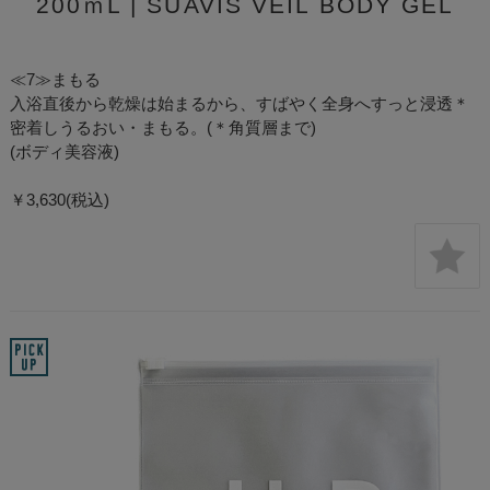
200ｍL | SUAVIS VEIL BODY GEL
¥3,630
(税込)
≪7≫まもる
入浴直後から乾燥は始まるから、すばやく全身へすっと浸透＊
密着しうるおい・まもる。(＊角質層まで)
(ボディ美容液)
￥3,630(税込)