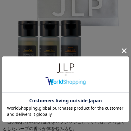
≪6-7≫ スアビスヴェール ボディケア
キット ミニ | Suavis Veil BODYCARE
KIT MINI 6-7
¥980
送料無料
(税込)
一日の終わりや朝の気分をリフレッシュしてくれる、さっぱり
としたハーブの香りが体を包み込む。