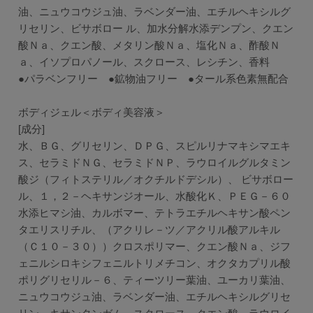
油、ニュウコウジュ油、ラベンダー油、エチルヘキシルグ
リセリン、ビサボロー ル、加水分解水添デンプン、クエン
酸Ｎａ、クエン酸、メタリン酸Ｎａ、塩化Ｎａ、酢酸Ｎ
ａ、イソプロパノール、スクロース、レシチン、香料
●パラベンフリー ●鉱物油フリー ●タール系色素無配合
ボディジェル＜ボディ美容液＞
[成分]
水、ＢＧ、グリセリン、ＤＰＧ、スピルリナマキシマエキ
ス、セラミドＮＧ、セラミドＮＰ、ラウロイルグルタミン
酸ジ（フィトステリル／オクチルドデシル）、 ビサボロー
ル、１，２－ヘキサンジオール、水酸化Ｋ、ＰＥＧ－６０
水添ヒマシ油、カルボマー、テトラエチルヘキサン酸ペン
タエリスリチル、（アクリレ－ツ／アクリル酸アルキル
（Ｃ１０－３０））クロスポリマー、クエン酸Ｎａ、ジフ
ェニルシロキシフェニルトリメチコン、オクタカプリル酸
ポリグリセリル－６、ティーツリー葉油、ユーカリ葉油、
ニュウコウジュ油、ラベンダー油、エチルヘキシルグリセ