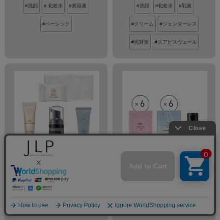
#洗顔
# 化粧水
#美容液
#洗顔
#化粧水
#乳液
#ベーシック
#クリーム
#ジェンダーレス
#光対策
#スアビスヴェール
使い比べ！ミニボト
使い比べ!ローショ
ル洗顔フルセット
ンサンプルセット
￥980 (税込・送料
￥980 (税込・メー