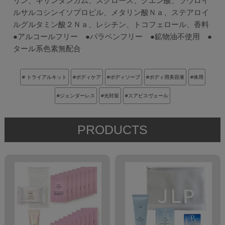
リン、キサンタンガム、スクロース、クエン酸、ラウロイ
ルサルコシンイソプロピル、メタリン酸Ｎａ、ステアロイ
ルグルタミン酸２Ｎａ、レシチン、トコフェロール、香料
●アルコールフリー ●パラベンフリー ●鉱物油不使用 ●
タール系色素無配合
# トライアルキット
#ボディケア
#ボディソープ
#ボディ用美容液
#体用
#ジェンダーレス
#光対策
#スアビスヴェール
PRODUCTS