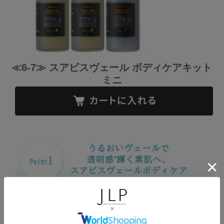
≪6-7≫ スアビスヴェール ボディケアキット
ミニ