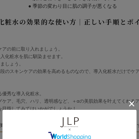
● 季節の変わり目に肌の調子が悪くなる
化粧水の効果的な使い方｜正しい手順とポ
ケアの前に取り入れましょう。
導入化粧水を肌に馴染ませます。
けましょう。
普段のスキンケアの効果を高めるものなので、導入化粧水だけでケ
る優秀な導入化粧水。
グケア、毛穴、ハリ、透明感など、＋αの美肌効果を叶えてくれる
を目指してみてはいかがでしょうか！
美容液ジェルの併用ポイント｜日本ライフ製薬 JLPおす