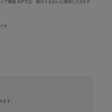
フ製薬 JLPでは、肌のうるおいに着目した2ステ
です。
めます。