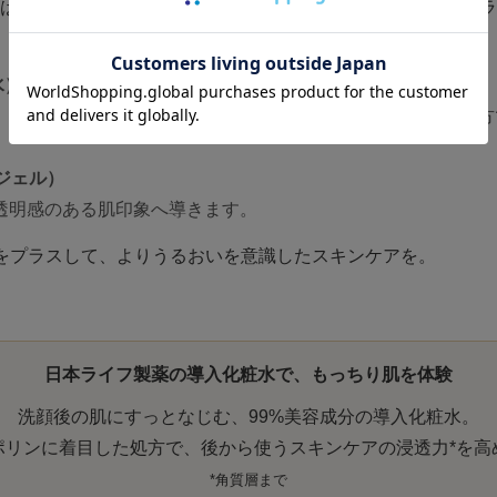
は、続けて使う保湿化粧水との組合せがおすすめです。日本ライ
水）
、洗顔後の肌を整え、続くスキンケアの浸透感*に着目した処方
ジェル）
透明感のある肌印象へ導きます。
水をプラスして、よりうるおいを意識したスキンケアを。
日本ライフ製薬の導入化粧水で、もっちり肌を体験
洗顔後の肌にすっとなじむ、99%美容成分の導入化粧水。
ポリンに着目した処方で、後から使うスキンケアの浸透力*を高
*角質層まで