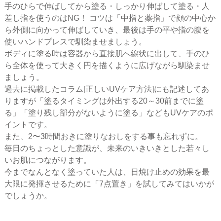
手のひらで伸ばしてから塗る・しっかり伸ばして塗る・人
差し指を使うのはNG！ コツは「中指と薬指」で顔の中心か
ら外側に向かって伸ばしていき、最後は手の平や指の腹を
使いハンドプレスで馴染ませましょう。
ボディに塗る時は容器から直接肌へ線状に出して、手のひ
ら全体を使って大きく円を描くように広げながら馴染ませ
ましょう。
過去に掲載したコラム[正しいUVケア方法]にも記述してあ
りますが「塗るタイミングは外出する20～30前までに塗
る」「塗り残し部分がないように塗る」などもUVケアのポ
イントです。
また、2〜3時間おきに塗りなおしをする事も忘れずに。
毎日のちょっとした意識が、未来のいきいきとした若々し
いお肌につながります。
今までなんとなく塗っていた人は、日焼け止めの効果を最
大限に発揮させるために「7点置き」を試してみてはいかが
でしょうか。