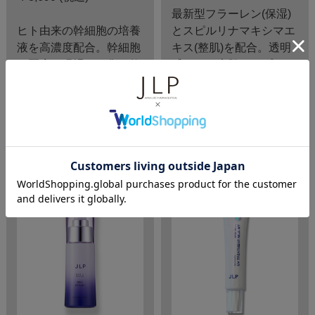
最新型フラーレン(保湿)
ヒト由来の幹細胞の培養
とスピルリナマキシマエ
液を高濃度配合。幹細胞
キス(整肌)を配合。透明
は医療の現場では傷の修
感のある素肌へアプロー
復、皮膚の再生などに使
チ。
われています。
※植物由来のナチュラル
※ヒト卵母細胞溶解質
フラーレン
(整肌)